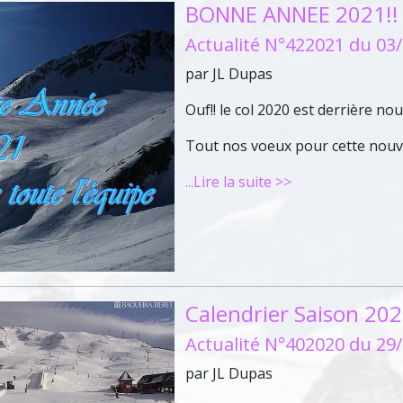
BONNE ANNEE 2021!!
Actualité N°422021 du 03
par JL Dupas
Ouf!! le col 2020 est derrière nous
Tout nos voeux pour cette nouv
...Lire la suite >>
Calendrier Saison 20
Actualité N°402020 du 29
par JL Dupas