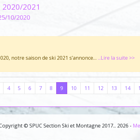
on 2020/2021
25/10/2020
2020, notre saison de ski 2021 s’annonce…
...Lire la suite >>
4
5
6
7
8
9
10
11
12
13
14
Copyright © SPUC Section Ski et Montagne 2017... 2026 -
Me