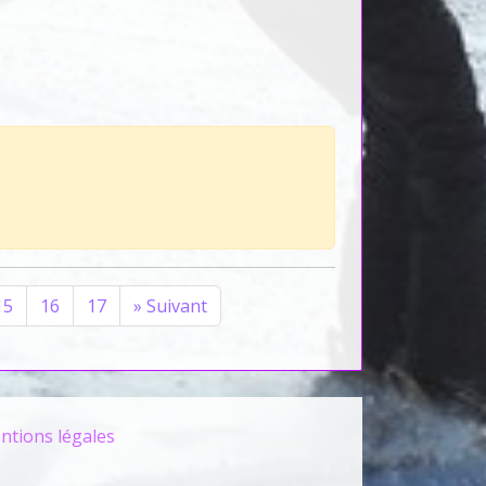
15
16
17
»
Suivant
ntions légales