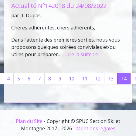
Actualité N°142018 du 24/08/2022
par JL Dupas
Chères adhérentes, chers adhérents,
Dans l’attente des premières sorties, nous vous
proposons quelques soirées conviviales et/ou
utiles pour préparer…
...Lire la suite >>
4
5
6
7
8
9
10
11
12
13
14
Plan du Site
- Copyright © SPUC Section Ski et
Montagne 2017... 2026 -
Mentions légales